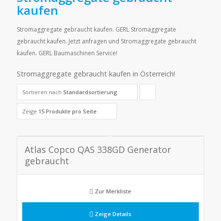
kaufen
Stromaggregate gebraucht kaufen. GERL Stromaggregate
gebraucht kaufen. Jetzt anfragen und Stromaggregate gebraucht
kaufen. GERL Baumaschinen Service!
Stromaggregate gebraucht kaufen in Österreich!
Sortieren nach
Standardsortierung
Klicke,
um
Zeige
15 Produkte pro Seite
die
Produkte
Atlas Copco QAS 338GD Generator
in
gebraucht
aufsteigender
Reihenfolge
Zur Merkliste
zu
Zeige Details
sortieren