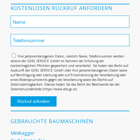
KOSTENLOSEN RÜCKRUF ANFORDERN
Ihre personenbezogenen Daten, nämlich Name, Telefonnummer werden
seitens der GERL SERVICE GmbH im Rahmen der Erfüllung der
(vor)vertraglichen Pflichten gespeichert und verarbeitet. Sie haben das Recht auf
Auskunft der GERL SERVICE GmbH über Ihre personenbezogenen Daten sowie
auf Berichtigung oder Löschung oder auf Einschränkung der Verarbeitung oder
eines Widerspruchsrechts gegen die Verarbeitung sowie des Rechts auf
Datenübertragbarkeit. Ebenso haben Sie das Recht der Beschwerde bei der
Datenschutzbehörde (https://www.dsb.gv.at).
GEBRAUCHTE BAUMASCHINEN
Minibagger