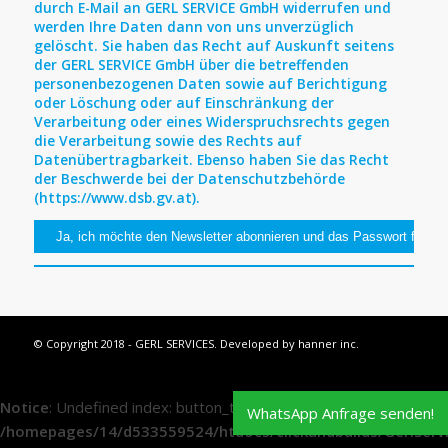
durch E-Mail an GERL SERVICE GmbH widerrufen und
werden Ihre Daten dann von uns unverzüglich
gelöscht. Sie haben das Recht auf Auskunft seitens
der GERL SERVICE GmbH über die betreffenden
personenbezogenen Daten sowie auf Berichtigung
oder Löschung oder auf Einschränkung der
Verarbeitung oder eines Widerspruchsrechts gegen
die Verarbeitung sowie des Rechts auf
Datenübertragbarkeit. Ebenso haben Sie das Recht
der Beschwerde bei der Datenschutzbehörde
(https://www.dsb.gv.at).
© Copyright 2018 - GERL SERVICES. Developed by
hanner inc.
Notice
: Undefined index: button_type in
WhatsApp Anfrage senden!
/homepages/14/d533559524/htdocs/clickandbuilds/GerlServ