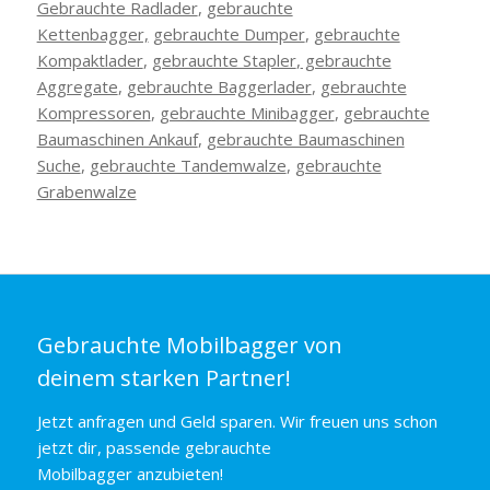
Gebrauchte Radlader
,
gebrauchte
Kettenbagger,
gebrauchte Dumper
,
gebrauchte
Kompaktlader
,
gebrauchte Stapler
,
gebrauchte
Aggregate
,
gebrauchte Baggerlader
,
gebrauchte
Kompressoren
,
gebrauchte Minibagger
,
gebrauchte
Baumaschinen Ankauf
,
gebrauchte Baumaschinen
Suche
,
gebrauchte Tandemwalze
,
gebrauchte
Grabenwalze
Gebrauchte Mobilbagger von
deinem starken Partner!
Jetzt anfragen und Geld sparen. Wir freuen uns schon
jetzt dir, passende gebrauchte
Mobilbagger anzubieten!