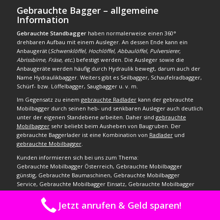
Gebrauchte Bagger – allgemeine
Information
Gebrauchte Standbagger
haben normalerweise einen 360°
drehbaren Aufbau mit einem Ausleger. An dessen Ende kann ein
Anbaugerät (
Schwenklöffel, Hochlöffel, Abbaulöffel, Pulversierer,
Abrissbirne, Fräse, etc.
) befestigt werden. Die Ausleger sowie die
Anbaugeräte werden häufig durch Hydraulik bewegt, darum auch der
Name Hydraulikbagger. Weiters gibt es Seilbagger, Schaufelradbagger,
Schürf- bzw. Löffelbagger, Saugbagger u. v. m.
Im Gegensatz zu einem
gebrauchte Radlader
kann der gebrauchte
Mobilbagger durch seinen heb- und senkbaren Ausleger auch deutlich
unter der eigenen Standebene arbeiten. Daher sind
gebrauchte
Mobilbagger
sehr beliebt beim Ausheben von Baugruben. Der
gebrauchte Baggerlader ist eine Kombination von
Radlader
und
gebrauchte Mobilbagger
.
Kunden informieren sich bei uns zum Thema:
Gebrauchte Mobilbagger Österreich, Gebrauchte Mobilbagger
günstig, Gebrauchte Baumaschinen, Gebrauchte Mobilbagger
Service, Gebrauchte Mobilbagger Einsatz, Gebrauchte Mobilbagger
Wartung, Gebrauchte Mobilbagger Verwendung. Gebrauchte
Mobilbagger Zustand, Gebrauchte Mobilbagger Anbieter, Gebrauchte
Jetzt anrufen & Geld sparen!
Mobilbagger Terex, Gebrauchte Mobilbagger Komatsu,
Takeuchi gebrauchte Mobilbagger, Gebrauchte Mobilbagger Atlas,