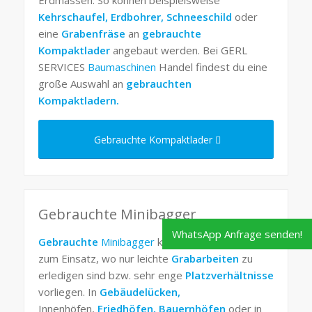
Kehrschaufel, Erdbohrer, Schneeschild
oder
eine
Grabenfräse
an
gebrauchte
Kompaktlader
angebaut werden. Bei GERL
SERVICES
Baumaschinen
Handel findest du eine
große Auswahl an
gebrauchten
Kompaktladern.
Gebrauchte Kompaktlader
Gebrauchte Minibagger
WhatsApp Anfrage senden!
Gebrauchte
Minibagger
kommen überall dort
zum Einsatz, wo nur leichte
Grabarbeiten
zu
erledigen sind bzw. sehr enge
Platzverhältnisse
vorliegen. In
Gebäudelücken,
Innenhöfen,
Friedhöfen, Bauernhöfen
oder in